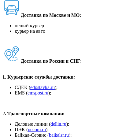
Доставка по Москве и МО:
пеший курьер
курьер на авто
Доставка по России и СНГ:
1. Курьерские службы доставки:
СДЕК (
edostavka.ru
);
ЕМS (
emspost.ru
);
2. Транспортные компании:
Деловые линии (
dellin.ru
);
ПЭК (
pecom.ru
);
Байкал-Сервис (
baikalsr.ru
);