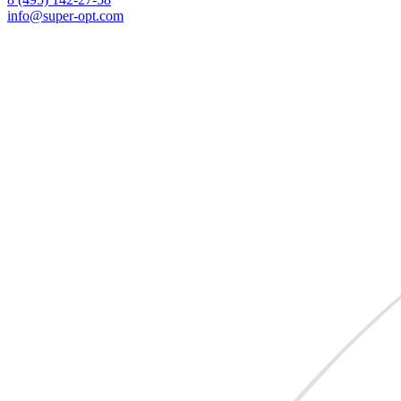
info
@super-opt.com