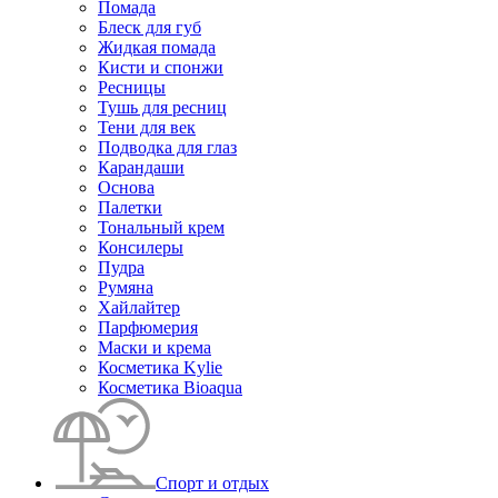
Помада
Блеск для губ
Жидкая помада
Кисти и спонжи
Ресницы
Тушь для ресниц
Тени для век
Подводка для глаз
Карандаши
Основа
Палетки
Тональный крем
Консилеры
Пудра
Румяна
Хайлайтер
Парфюмерия
Маски и крема
Косметика Kylie
Косметика Bioaqua
Спорт и отдых