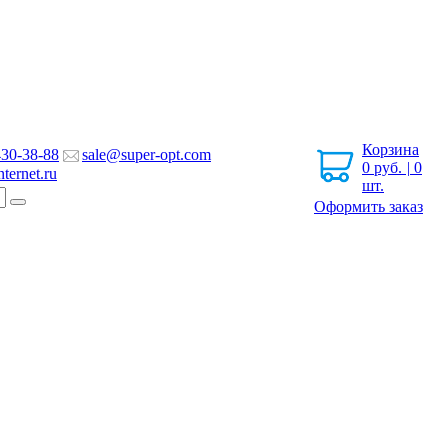
Корзина
430-38-88
sale@super-opt.com
0
руб.
|
0
ternet.ru
шт.
Оформить заказ