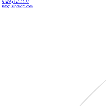
8 (495)
142-27-58
info
@super-opt.com