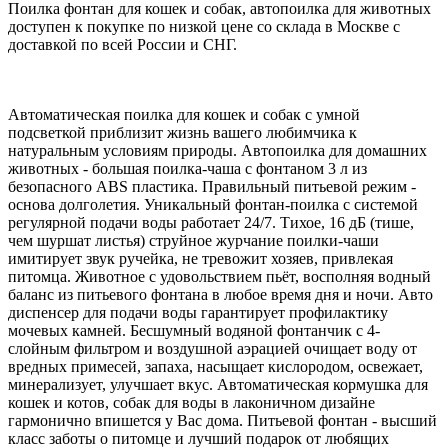
Поилка фонтан для кошек и собак, автопоилка для животных
доступен к покупке по низкой цене со склада в Москве с
доставкой по всей России и СНГ.
Автоматическая поилка для кошек и собак с умной
подсветкой приблизит жизнь вашего любимчика к
натуральным условиям природы. Автопоилка для домашних
животных - большая поилка-чаша с фонтаном 3 л из
безопасного ABS пластика. Правильный питьевой режим -
основа долголетия. Уникальный фонтан-поилка с системой
регулярной подачи воды работает 24/7. Тихое, 16 дБ (тише,
чем шуршат листья) струйное журчание поилки-чаши
имитирует звук ручейка, не тревожит хозяев, привлекая
питомца. Животное с удовольствием пьёт, восполняя водный
баланс из питьевого фонтана в любое время дня и ночи. Авто
диспенсер для подачи воды гарантирует профилактику
мочевых камней. Бесшумный водяной фонтанчик с 4-
слойным фильтром и воздушной аэрацией очищает воду от
вредных примесей, запаха, насыщает кислородом, освежает,
минерализует, улучшает вкус. Автоматическая кормушка для
кошек и котов, собак для воды в лаконичном дизайне
гармонично впишется у Вас дома. Питьевой фонтан - высший
класс заботы о питомце и лучший подарок от любящих