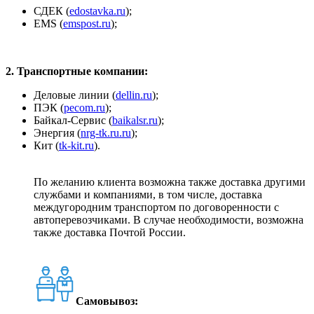
СДЕК (
edostavka.ru
);
ЕМS (
emspost.ru
);
2. Транспортные компании:
Деловые линии (
dellin.ru
);
ПЭК (
pecom.ru
);
Байкал-Сервис (
baikalsr.ru
);
Энергия (
nrg-tk.ru.ru
);
Кит (
tk-kit.ru
).
По желанию клиента возможна также доставка другими
службами и компаниями, в том числе, доставка
междугородним транспортом по договоренности с
автоперевозчиками. В случае необходимости, возможна
также доставка Почтой России.
Самовывоз: