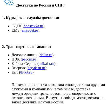
Доставка по России и СНГ:
1. Курьерские службы доставки:
СДЕК (
edostavka.ru
);
ЕМS (
emspost.ru
);
2. Транспортные компании:
Деловые линии (
dellin.ru
);
ПЭК (
pecom.ru
);
Байкал-Сервис (
baikalsr.ru
);
Энергия (
nrg-tk.ru.ru
);
Кит (
tk-kit.ru
).
По желанию клиента возможна также доставка другими
службами и компаниями, в том числе, доставка
междугородним транспортом по договоренности с
автоперевозчиками. В случае необходимости, возможна
также доставка Почтой России.