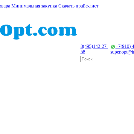
овара
Минимальная закупка
Скачать прайс-лист
8(495)
142-27-
+7(910) 
58
super.opt@in