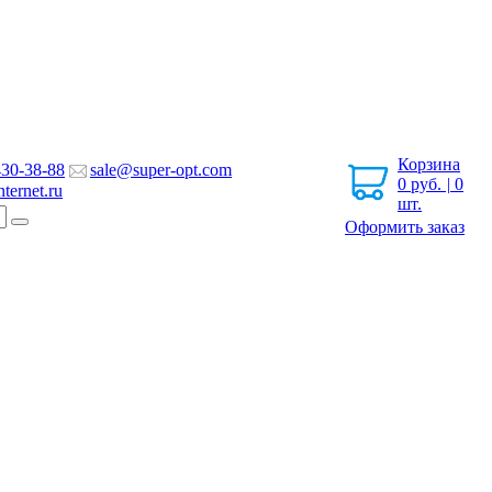
Корзина
430-38-88
sale@super-opt.com
0
руб.
|
0
ternet.ru
шт.
Оформить заказ