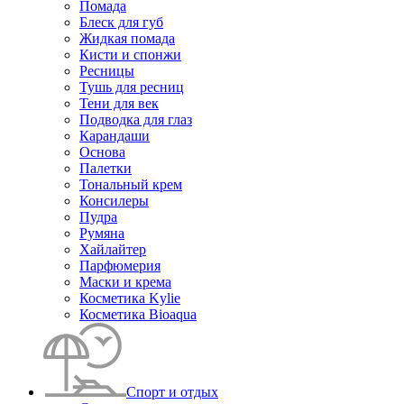
Помада
Блеск для губ
Жидкая помада
Кисти и спонжи
Ресницы
Тушь для ресниц
Тени для век
Подводка для глаз
Карандаши
Основа
Палетки
Тональный крем
Консилеры
Пудра
Румяна
Хайлайтер
Парфюмерия
Маски и крема
Косметика Kylie
Косметика Bioaqua
Спорт и отдых