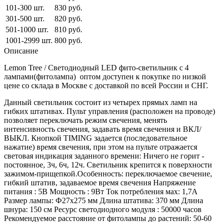
101-300 шт.
830 руб.
301-500 шт.
820 руб.
501-1000 шт.
810 руб.
1001-2999 шт.
800 руб.
Описание
Lemon Tree / Светодиодный LED фито-светильник c 4
лампами(фитолампа) оптом доступен к покупке по низкой
цене со склада в Москве с доставкой по всей России и СНГ.
Данный светильник состоит из четырех прямых ламп на
гибких штативах. Пульт управления (расположен на проводе)
позволяет переключать режим свечения, менять
интенсивность свечения, задавать время свечения и ВКЛ/
ВЫКЛ. Кнопкой TIMING задается (последовательное
нажатие) время свечения, при этом на пульте отражается
световая индикация заданного времени: Ничего не горит -
постоянное, 3ч, 6ч, 12ч. Светильник крепится к поверхности
зажимом-прищепкой.Особенность: переключаемое свечение,
гибкий штатив, задаваемое время свечения Напряжение
питания : 5В Мощность : 9Вт Ток потребления мах: 1,7А
Размер лампы: Ф27х275 мм Длина штатива: 370 мм Длина
шнура: 150 см Ресурс светодиодного модуля : 50000 часов
Рекомендуемое расстояние от фитолампы до растений: 50-60