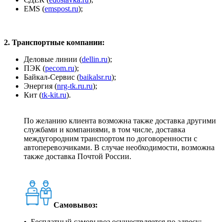
ЕМS (
emspost.ru
);
2. Транспортные компании:
Деловые линии (
dellin.ru
);
ПЭК (
pecom.ru
);
Байкал-Сервис (
baikalsr.ru
);
Энергия (
nrg-tk.ru.ru
);
Кит (
tk-kit.ru
).
По желанию клиента возможна также доставка другими
службами и компаниями, в том числе, доставка
междугородним транспортом по договоренности с
автоперевозчиками. В случае необходимости, возможна
также доставка Почтой России.
Самовывоз:
• Бесплатный самовывоз осуществляется по адресу: