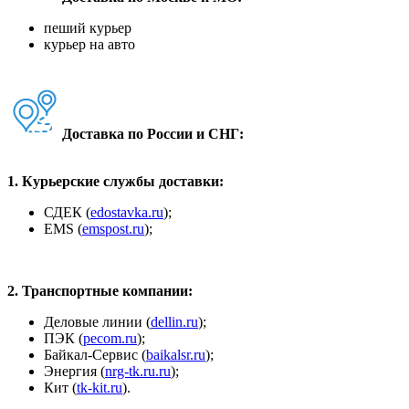
пеший курьер
курьер на авто
Доставка по России и СНГ:
1. Курьерские службы доставки:
СДЕК (
edostavka.ru
);
ЕМS (
emspost.ru
);
2. Транспортные компании:
Деловые линии (
dellin.ru
);
ПЭК (
pecom.ru
);
Байкал-Сервис (
baikalsr.ru
);
Энергия (
nrg-tk.ru.ru
);
Кит (
tk-kit.ru
).