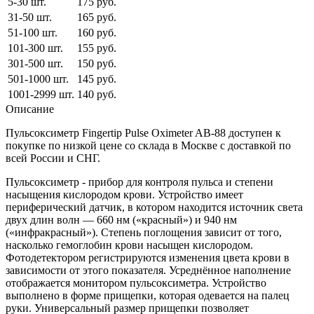
5-30 шт.
175 руб.
31-50 шт.
165 руб.
51-100 шт.
160 руб.
101-300 шт.
155 руб.
301-500 шт.
150 руб.
501-1000 шт.
145 руб.
1001-2999 шт.
140 руб.
Описание
Пульсоксиметр Fingertip Pulse Oximeter AB-88 доступен к
покупке по низкой цене со склада в Москве с доставкой по
всей России и СНГ.
Пульсоксиметр - прибор для контроля пульса и степени
насыщения кислородом крови. Устройство имеет
периферический датчик, в котором находится источник света
двух длин волн — 660 нм («красный») и 940 нм
(«инфракрасный»). Степень поглощения зависит от того,
насколько гемоглобин крови насыщен кислородом.
Фотодетектором регистрируются изменения цвета крови в
зависимости от этого показателя. Усреднённое наполнение
отображается монитором пульсоксиметра. Устройство
выполнено в форме прищепки, которая одевается на палец
руки. Универсальный размер прищепки позволяет