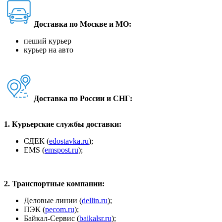
Доставка по Москве и МО:
пеший курьер
курьер на авто
Доставка по России и СНГ:
1. Курьерские службы доставки:
СДЕК (
edostavka.ru
);
ЕМS (
emspost.ru
);
2. Транспортные компании:
Деловые линии (
dellin.ru
);
ПЭК (
pecom.ru
);
Байкал-Сервис (
baikalsr.ru
);