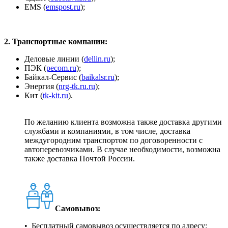
ЕМS (
emspost.ru
);
2. Транспортные компании:
Деловые линии (
dellin.ru
);
ПЭК (
pecom.ru
);
Байкал-Сервис (
baikalsr.ru
);
Энергия (
nrg-tk.ru.ru
);
Кит (
tk-kit.ru
).
По желанию клиента возможна также доставка другими
службами и компаниями, в том числе, доставка
междугородним транспортом по договоренности с
автоперевозчиками. В случае необходимости, возможна
также доставка Почтой России.
Самовывоз:
• Бесплатный самовывоз осуществляется по адресу: