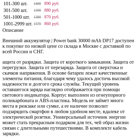
101-300 шт.
890 руб.
1400
301-500 шт.
880 руб.
1390
501-1000 шт.
870 руб.
1380
1001-2999 шт.
860 руб.
1370
Описание
Внешний аккумулятор | Power bank 30000 mAh DP17 доступен
к покупке по низкой цене со склада в Москве с доставкой по
всей России и СНГ.
ащита от разрядки. Защита от короткого замыкания. Защита от
перегрузки. Защита от перезаряда. Защита от сверхтока и
скачков напряжения. В основе батареи лежат качественные
элементы питания, благодаря чему удалось достичь высокой
надежности и долгого срока службы. Текущий уровень
оставшегося заряда наглядно отображается при помощи
светового индикатора. Корпус выполнен из огнеупорного
поликарбоната и ABS-пластика. Модель не займет много
места в рюкзаке или сумке, а ее наличие позволит
подзарядить смартфон в любом удобном месте, вдалеке от
электрической розетки. Универсальный источник энергии
может стать прекрасным подарком для тех, чей образ жизни
связан с длительными путешествиями. В комплекте кабель
зарядки.