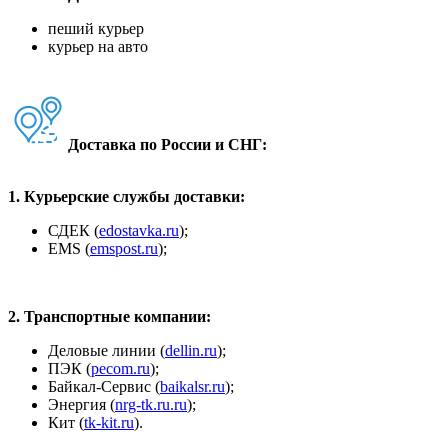
пеший курьер
курьер на авто
Доставка по России и СНГ:
1. Курьерские службы доставки:
СДЕК (
edostavka.ru
);
ЕМS (
emspost.ru
);
2. Транспортные компании:
Деловые линии (
dellin.ru
);
ПЭК (
pecom.ru
);
Байкал-Сервис (
baikalsr.ru
);
Энергия (
nrg-tk.ru.ru
);
Кит (
tk-kit.ru
).