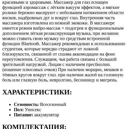
красивыми и здоровыми. Массажер для глаз оснащен
функцией аэромассаж с лёгким вакуум эффектом, а мягкие
ролики бережно масируют с небольшим натяжением области
висков, надбровных дуг и вокруг глаз. Внутренняя часть
массажера изготовлена из нежной экокожи. В массажере
имеется режим вибро-массаж + подогрев и функциональным
дополнением лёгкая релаксирующая музыка, при желании
можно ставить свою музыку по средствам встроенной
функции Bluetooth. Массажер рекомендован к использованию
студентам, которые нередко страдают от ложной
близорукости, связанной от спазма аккомодации на фоне
переутомления. Служащим, чья работа связана с большой
зрительной нагрузкой. Лицам с наличием пресбиолии.
(ношение плюсовых очков) При наличии морщин, мешков и
тёмных кругов вокруг глаз. при наличии жалоб на головную
боль или глазную боль, невролгию, бесонницу и мигрень.
ХАРАКТЕРИСТИКИ:
Сезонность:
Всесезонный
Пол:
Унисекс
Питание:
аккумулятор
КОМПЛЕКТАЦИЯ: