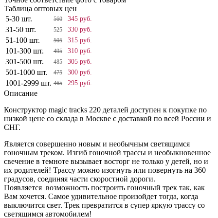
Таблица оптовых цен
5-30 шт.
345 руб.
560
31-50 шт.
330 руб.
525
51-100 шт.
315 руб.
505
101-300 шт.
310 руб.
495
301-500 шт.
305 руб.
485
501-1000 шт.
300 руб.
475
1001-2999 шт.
295 руб.
465
Описание
Конструктор magic tracks 220 деталей доступен к покупке по
низкой цене со склада в Москве с доставкой по всей России и
СНГ.
Является совершенно новым и необычным светящимся
гоночным треком. Изгиб гоночной трассы и необыкновенное
свечение в темноте вызывает восторг не только у детей, но и
их родителей! Трассу можно изогнуть или повернуть на 360
градусов, соединяя части скоростной дороги.
Появляется возможность построить гоночный трек так, как
Вам хочется. Самое удивительное произойдет тогда, когда
выключится свет. Трек превратится в супер яркую трассу со
светящимся автомобилем!