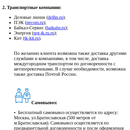
2. Транспортные компании:
Деловые линии (
dellin.ru
);
ПЭК (
pecom.ru
);
Байкал-Сервис (
baikalsr.ru
);
Энергия (
nrg-tk.ru.ru
);
Кит (
tk-kit.ru
).
По желанию клиента возможна также доставка другими
службами и компаниями, в том числе, доставка
междугородним транспортом по договоренности с
автоперевозчиками. В случае необходимости, возможна
также доставка Почтой России.
Самовывоз:
• Бесплатный самовывоз осуществляется по адресу:
Москва, ул.Братиславская (500 метров от
м.Братиславская). Самовывоз осществляется по
предвариетльной договоренности и после оформления