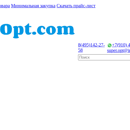
овара
Минимальная закупка
Скачать прайс-лист
8(495)
142-27-
+7(910) 
58
super.opt@in