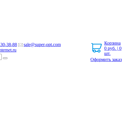
Корзина
430-38-88
sale@super-opt.com
0
руб.
|
0
ternet.ru
шт.
Оформить заказ