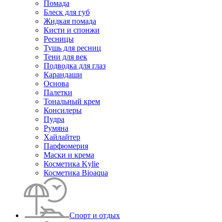
Помада
Блеск для губ
Жидкая помада
Кисти и спонжи
Ресницы
Тушь для ресниц
Тени для век
Подводка для глаз
Карандаши
Основа
Палетки
Тональный крем
Консилеры
Пудра
Румяна
Хайлайтер
Парфюмерия
Маски и крема
Косметика Kylie
Косметика Bioaqua
Спорт и отдых