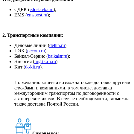
СДЕК (
edostavka.ru
);
ЕМS (
emspost.ru
);
2. Транспортные компании:
Деловые линии (
dellin.ru
);
ПЭК (
pecom.ru
);
Байкал-Сервис (
baikalsr.ru
);
Энергия (
nrg-tk.ru.ru
);
Кит (
tk-kit.ru
).
По желанию клиента возможна также доставка другими
службами и компаниями, в том числе, доставка
междугородним транспортом по договоренности с
автоперевозчиками. В случае необходимости, возможна
также доставка Почтой России.
Самовывоз: