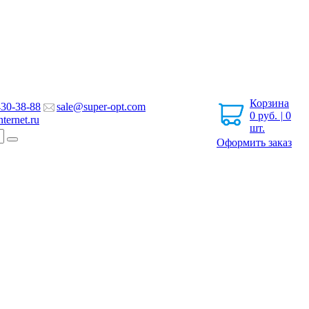
Корзина
430-38-88
sale@super-opt.com
0
руб.
|
0
ternet.ru
шт.
Оформить заказ